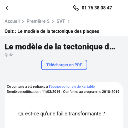
01 76 38 08 47
Accueil
Première S
SVT
Quiz :
Le modèle de la tectonique des plaques
Le modèle de la tectonique des plaques
Accueil
Quiz
Parcourir
Télécharger en PDF
Recherche
Ce contenu a été rédigé par
l'équipe éditoriale de Kartable.
Dernière modification :
11/03/2019
- Conforme au programme
2018-2019
Se connecter
S'inscrire gratuitement
Qu'est-ce qu'une faille transformante ?
Pour profiter de 10 contenus offerts.