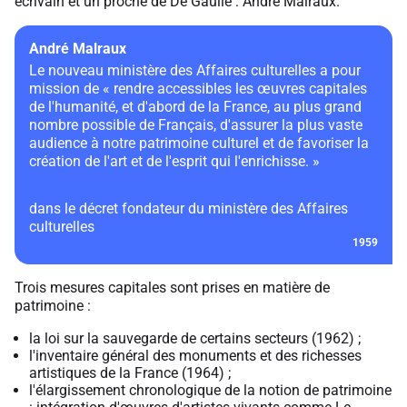
écrivain et un proche de De Gaulle : André Malraux.
André Malraux
Le nouveau ministère des Affaires culturelles a pour
mission de « rendre accessibles les œuvres capitales
de l'humanité, et d'abord de la France, au plus grand
nombre possible de Français, d'assurer la plus vaste
audience à notre patrimoine culturel et de favoriser la
création de l'art et de l'esprit qui l'enrichisse. »
dans le décret fondateur du ministère des Affaires
culturelles
1959
Trois mesures capitales sont prises en matière de
patrimoine :
la loi sur la sauvegarde de certains secteurs (1962) ;
l'inventaire général des monuments et des richesses
artistiques de la France (1964) ;
l'élargissement chronologique de la notion de patrimoine