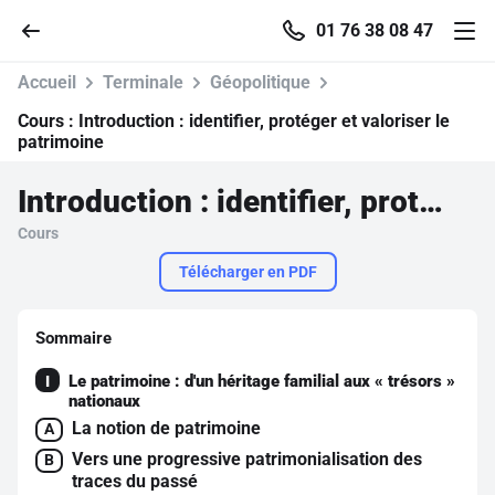
01 76 38 08 47
Accueil
Terminale
Géopolitique
Cours :
Introduction : identifier, protéger et valoriser le
patrimoine
Accueil
Introduction : identifier, protéger et valoriser le patrimoine
Cours
Parcourir
Télécharger en PDF
Recherche
Sommaire
Se connecter
Le patrimoine : d'un héritage familial aux « trésors »
I
nationaux
La notion de patrimoine
S'inscrire gratuitement
A
Vers une progressive patrimonialisation des
B
Pour profiter de 10 contenus offerts.
traces du passé