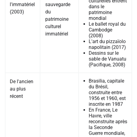
culturelles entrent
l'immatériel
sauvegarde
dans le
(2003)
du
patrimoine
mondial
patrimoine
Le ballet royal du
culturel
Cambodge
immatériel
(2008)
L'art du pizzaïolo
napolitain (2017)
Dessins sur le
sable de Vanuatu
(Pacifique, 2008)
Brasilia, capitale
De l'ancien
du Brésil,
au plus
construite entre
récent
1956 et 1960, est
inscrite en 1987
En France, Le
Havre, ville
reconstruite après
la Seconde
Guerre mondiale,