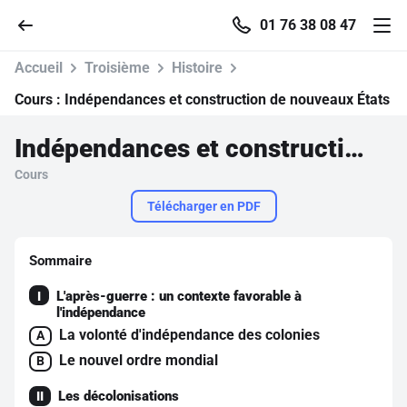
01 76 38 08 47
Accueil
Troisième
Histoire
Cours :
Indépendances et construction de nouveaux États
Indépendances et construction de nouveaux États
Accueil
Cours
Parcourir
Télécharger en PDF
Recherche
Sommaire
L'après-guerre : un contexte favorable à
I
Se connecter
l'indépendance
La volonté d'indépendance des colonies
A
S'inscrire gratuitement
Le nouvel ordre mondial
B
Pour profiter de 10 contenus offerts.
Les décolonisations
II