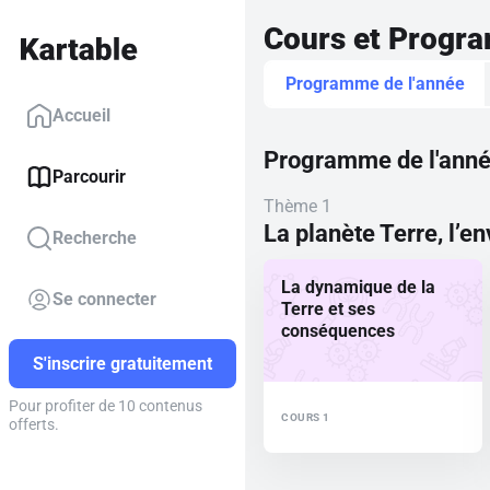
Cours et Progr
Programme de l'année
Accueil
Programme de l'ann
Parcourir
Thème 1
La planète Terre, l’e
Recherche
La dynamique de la
Se connecter
Terre et ses
conséquences
S'inscrire gratuitement
Pour profiter de 10 contenus
COURS 1
offerts.