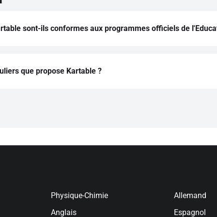
table sont-ils conformes aux programmes officiels de l'Educat
 Kartable est rédigée par des professeurs de l'Éducation nationa
e 2019-2020.
culiers que propose Kartable ?
 en ligne ou à domicile
ais en ligne ou à domicile
e en ligne ou à domicile
s en ligne ou à domicile
ol en ligne ou à domicile
nd en ligne ou à domicile
Physique-Chimie
Allemand
Anglais
Espagnol