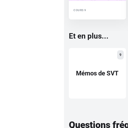
COURS 9
Et en plus...
9
Mémos de SVT
Questions fré