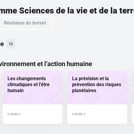
amme
Sciences de la vie et de la te
Révisions du brevet
ée
12
nvironnement et l’action humaine
Les changements
La prévision et la
climatiques et l'être
prévention des risques
humain
planétaires
COURS 2
COURS 3