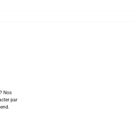
 ? Nos
acter par
-end.