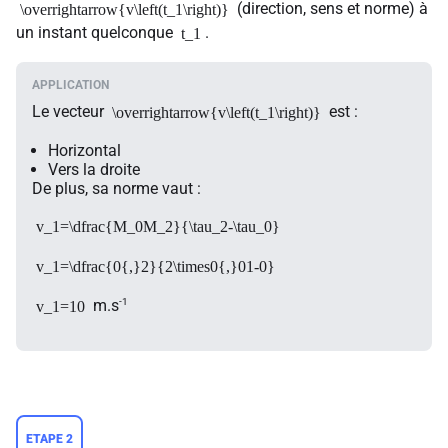
(direction, sens et norme) à
\overrightarrow{v\left(t_1\right)}
un instant quelconque
.
t_1
Le vecteur
est :
\overrightarrow{v\left(t_1\right)}
Horizontal
Vers la droite
De plus, sa norme vaut :
v_1=\dfrac{M_0M_2}{\tau_2-\tau_0}
v_1=\dfrac{0{,}2}{2\times0{,}01-0}
-1
m.s
v_1=10
ETAPE 2