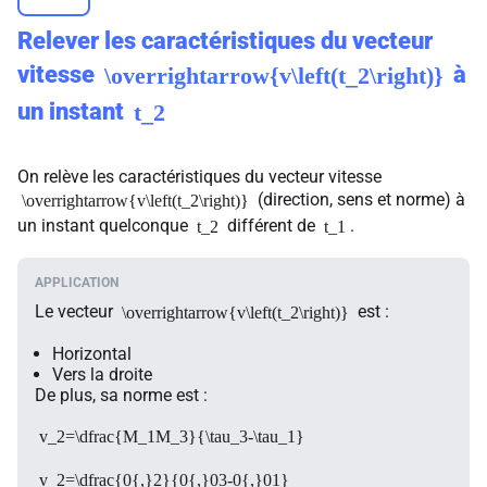
Relever les caractéristiques du vecteur
vitesse
à
\overrightarrow{v\left(t_2\right)}
un instant
t_2
On relève les caractéristiques du vecteur vitesse
(direction, sens et norme) à
\overrightarrow{v\left(t_2\right)}
un instant quelconque
différent de
.
t_2
t_1
Le vecteur
est :
\overrightarrow{v\left(t_2\right)}
Horizontal
Vers la droite
De plus, sa norme est :
v_2=\dfrac{M_1M_3}{\tau_3-\tau_1}
v_2=\dfrac{0{,}2}{0{,}03-0{,}01}