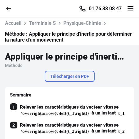
01 76 38 08 47
Accueil
Terminale S
Physique-Chimie
Méthode :
Appliquer le principe d'inertie pour déterminer
la nature d'un mouvement
Accueil
Appliquer le principe d'inertie pour déterminer la nature d'un mouvement
Méthode
Parcourir
Télécharger en PDF
Recherche
Sommaire
Se connecter
Relever les caractéristiques du vecteur vitesse
1
à un instant
\overrightarrow{v\left(t_1\right)}
t_1
S'inscrire gratuitement
Relever les caractéristiques du vecteur vitesse
2
à un instant
\overrightarrow{v\left(t_2\right)}
t_2
Pour profiter de 10 contenus offerts.