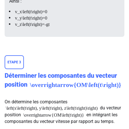
Ainsi :
v_x\left(t\right)=0
v_y\left(t\right)=0
v_z\left(t\right)=-gt
ETAPE 3
Déterminer les composantes du vecteur
position
\overrightarrow{OM\left(t\right)}
On détermine les composantes
du vecteur
\left(x\left(t\right), y\left(t\right), z\left(t\right)\right)
position
en intégrant les
\overrightarrow{OM\left(t\right)}
composantes du vecteur vitesse par rapport au temps.