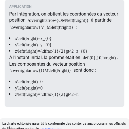
Par intégration, on obtient les coordonnées du vecteur
position
à partir de
\overrightarrow{OM\left(t\right)}
:
\overrightarrow{V_M\left(t\right)}
x\left(t\right)=x_{0}
y\left(t\right)=y_{0}
z\left(t\right)=-\dfrac{1}{2}gt^2+z_{0}
À l'instant initial, la pomme était en
.
\left(0{,}0,h\right)
Les composantes du vecteur position
sont donc :
\overrightarrow{OM\left(t\right)}
x\left(t\right)=0
y\left(t\right)=0
z\left(t\right)=-\dfrac{1}{2}gt^2+h
La charte éditoriale garantit la conformité des contenus aux programmes officiels
de l'Éducation nationale.
en savoir plus