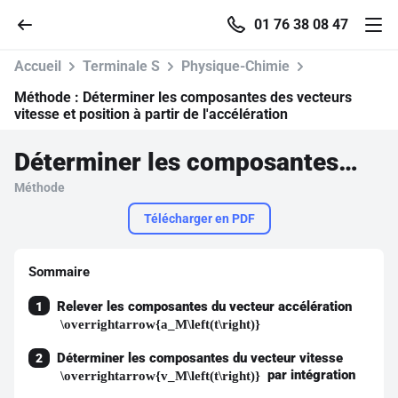
01 76 38 08 47
Accueil
Terminale S
Physique-Chimie
Méthode :
Déterminer les composantes des vecteurs
vitesse et position à partir de l'accélération
Accueil
Déterminer les composantes des vecteurs vitesse et position à partir de l'accélération
Méthode
Parcourir
Télécharger en PDF
Recherche
Sommaire
Se connecter
Relever les composantes du vecteur accélération
1
\overrightarrow{a_M\left(t\right)}
S'inscrire gratuitement
Déterminer les composantes du vecteur vitesse
2
par intégration
\overrightarrow{v_M\left(t\right)}
Pour profiter de 10 contenus offerts.