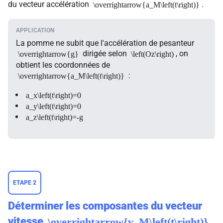
du vecteur accélération
.
\overrightarrow{a_M\left(t\right)}
La pomme ne subit que l'accélération de pesanteur
dirigée selon
, on
\overrightarrow{g}
\left(Oz\right)
obtient les coordonnées de
:
\overrightarrow{a_M\left(t\right)}
a_x\left(t\right)=0
a_y\left(t\right)=0
a_z\left(t\right)=-g
ETAPE 2
Déterminer les composantes du vecteur
vitesse
\overrightarrow{v_M\left(t\right)}