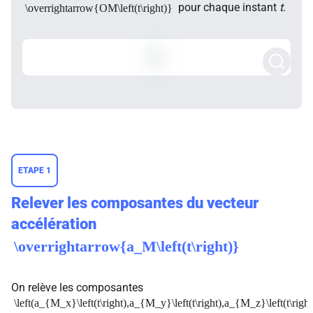
pour chaque instant
t
.
\overrightarrow{OM\left(t\right)}
ETAPE 1
Relever les composantes du vecteur
accélération
\overrightarrow{a_M\left(t\right)}
On relève les composantes
\left(a_{M_x}\left(t\right),a_{M_y}\left(t\right),a_{M_z}\left(t\right)