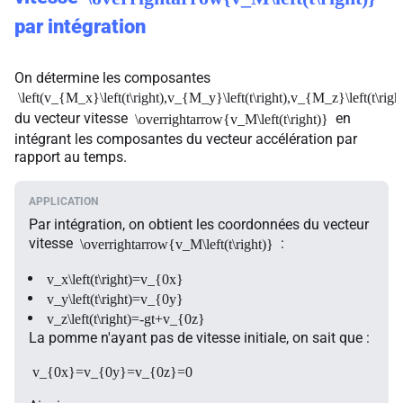
par intégration
On détermine les composantes
\left(v_{M_x}\left(t\right),v_{M_y}\left(t\right),v_{M_z}\left(t\right
du vecteur vitesse
en
\overrightarrow{v_M\left(t\right)}
intégrant les composantes du vecteur accélération par
rapport au temps.
Par intégration, on obtient les coordonnées du vecteur
vitesse
:
\overrightarrow{v_M\left(t\right)}
v_x\left(t\right)=v_{0x}
v_y\left(t\right)=v_{0y}
v_z\left(t\right)=-gt+v_{0z}
La pomme n'ayant pas de vitesse initiale, on sait que :
v_{0x}=v_{0y}=v_{0z}=0