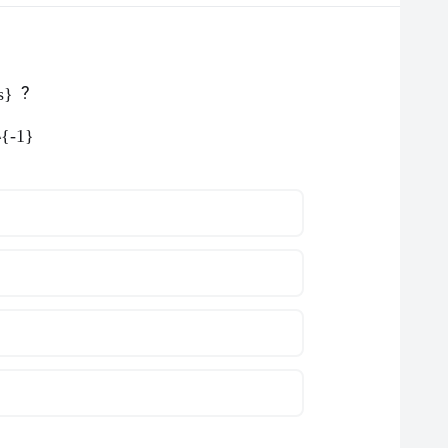
?
s}
^{-1}