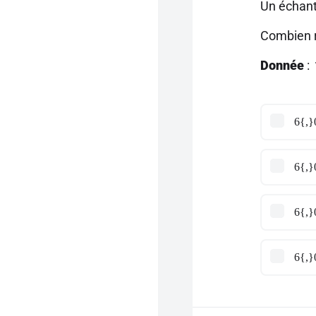
Un échant
Combien r
Donnée
:
6{,}
6{,}
6{,}
6{,}