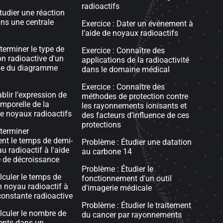
radioactifs
tudier une réaction
ans une centrale
Exercice : Dater un événement à
l’aide de noyaux radioactifs
terminer le type de
Exercice : Connaître des
on radioactive d'un
applications de la radioactivité
ide du diagramme
dans le domaine médical
Exercice : Connaître des
ablir l’expression de
méthodes de protection contre
emporelle de la
les rayonnements ionisants et
e noyaux radioactifs
des facteurs d’influence de ces
protections
éterminer
nt le temps de demi-
Problème : Étudier une datation
u radioactif à l'aide
au carbone 14
 de décroissance
Problème : Étudier le
lculer le temps de
fonctionnement d'un outil
n noyau radioactif à
d'imagerie médicale
 constante radioactive
Problème : Étudier le traitement
alculer le nombre de
du cancer par rayonnements
ents dans un