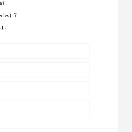
.
a}
?
ècles}
-1}