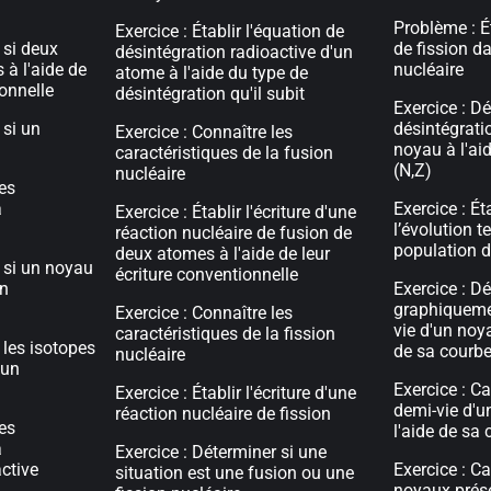
Problème : É
Exercice : Établir l'équation de
 si deux
de fission d
désintégration radioactive d'un
 à l'aide de
nucléaire
atome à l'aide du type de
ionnelle
désintégration qu'il subit
Exercice : Dé
 si un
désintégrati
Exercice : Connaître les
noyau à l'a
caractéristiques de la fusion
(N,Z)
nucléaire
les
a
Exercice : Ét
Exercice : Établir l'écriture d'une
l’évolution t
réaction nucléaire de fusion de
population d
deux atomes à l'aide de leur
r si un noyau
écriture conventionnelle
un
Exercice : D
graphiqueme
Exercice : Connaître les
vie d'un noya
caractéristiques de la fission
 les isotopes
de sa courbe
nucléaire
'un
Exercice : Ca
Exercice : Établir l'écriture d'une
demi-vie d'u
réaction nucléaire de fission
les
l'aide de sa
a
Exercice : Déterminer si une
ctive
Exercice : C
situation est une fusion ou une
noyaux prés