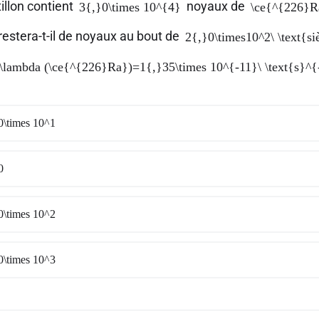
illon contient
noyaux de
3{,}0\times 10^{4}
\ce{^{226}R
estera-t-il de noyaux au bout de
2{,}0\times10^2\ \text{si
\lambda (\ce{^{226}Ra})=1{,}35\times 10^{-11}\ \text{s}^{
0\times 10^1
0
0\times 10^2
0\times 10^3