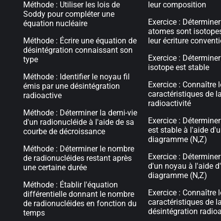
Méthode : Utiliser les lois de
leur composition
Soddy pour compléter une
Exercice : Déterminer
équation nucléaire
atomes sont isotopes
Méthode : Écrire une équation de
leur écriture convent
désintégration connaissant son
Exercice : Déterminer
type
isotope est stable
Méthode : Identifier le noyau fil
Exercice : Connaître 
émis par une désintégration
caractéristiques de l
radioactive
radioactivité
Méthode : Déterminer la demi-vie
Exercice : Détermine
d'un radionucléide à l'aide de sa
est stable à l'aide d'
courbe de décroissance
diagramme (N,Z)
Méthode : Déterminer le nombre
Exercice : Déterminer
de radionucléides restant après
d'un noyau à l'aide d
une certaine durée
diagramme (N,Z)
Méthode : Établir l'équation
Exercice : Connaître 
différentielle donnant le nombre
caractéristiques de l
de radionucléides en fonction du
désintégration radioa
temps