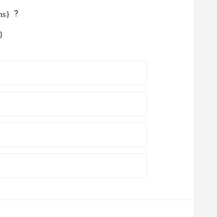
?
ns}
}