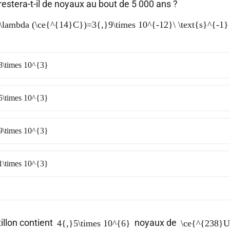
estera-t-il de noyaux au bout de 5 000 ans ?
\lambda (\ce{^{14}C})=3{,}9\times 10^{-12}\ \text{s}^{-1}
8\times 10^{3}
5\times 10^{3}
9\times 10^{3}
1\times 10^{3}
illon contient
noyaux de
4{,}5\times 10^{6}
\ce{^{238}