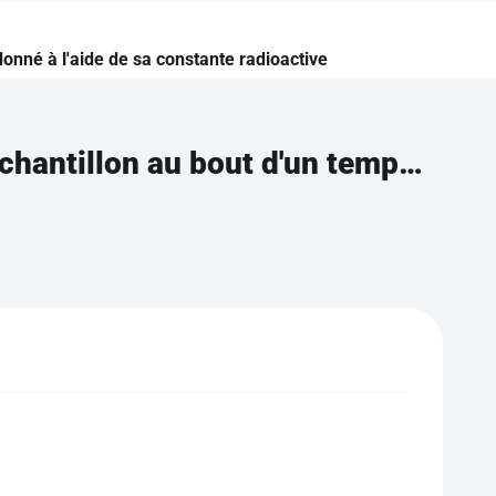
onné à l'aide de sa constante radioactive
Calculer un nombre de noyaux présents dans un échantillon au bout d'un temps donné à l'aide de sa constante radioactive