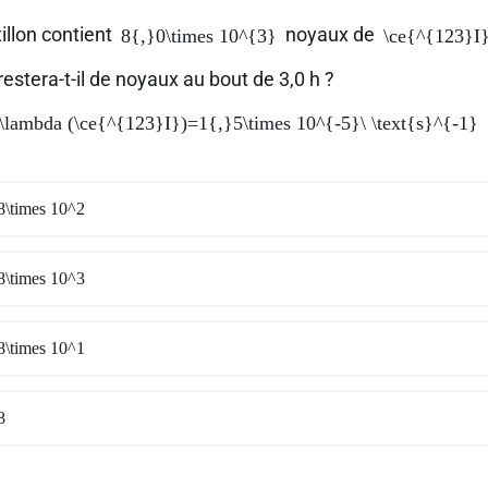
illon contient
noyaux de
8{,}0\times 10^{3}
\ce{^{123}I
stera-t-il de noyaux au bout de 3,0 h ?
\lambda (\ce{^{123}I})=1{,}5\times 10^{-5}\ \text{s}^{-1}
8\times 10^2
8\times 10^3
8\times 10^1
8