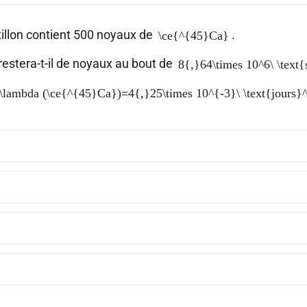
illon contient 500 noyaux de
.
\ce{^{45}Ca}
estera-t-il de noyaux au bout de
8{,}64\times 10^6\ \text{
\lambda (\ce{^{45}Ca})=4{,}25\times 10^{-3}\ \text{jours}