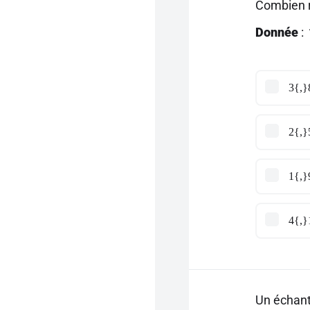
Combien r
Donnée
:
3{,}
2{,}
1{,}
4{,}
Un échant