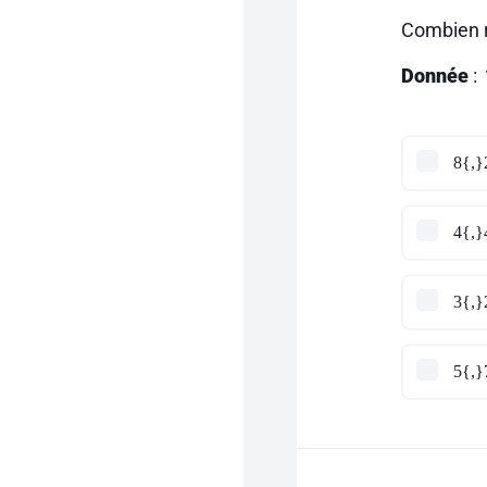
Combien r
Donnée
:
8{,}
4{,}
3{,}
5{,}