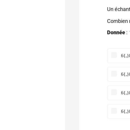
Un échant
Combien re
Donnée
:
6{,}
6{,}
6{,}
6{,}