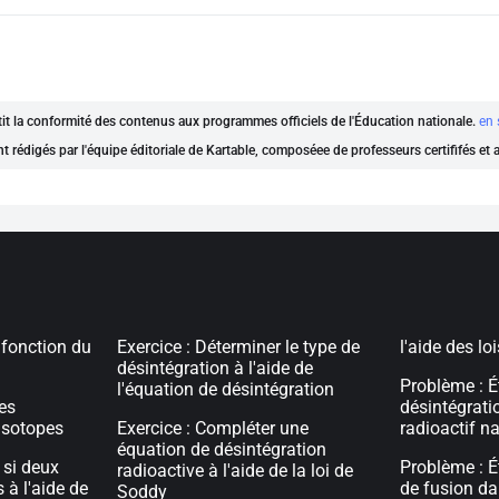
ntit la conformité des contenus aux programmes officiels de l'Éducation nationale.
en 
nt rédigés par l'équipe éditoriale de Kartable, composéee de professeurs certififés et
 fonction du
Exercice : Déterminer le type de
l'aide des lo
désintégration à l'aide de
Problème : É
l'équation de désintégration
les
désintégrati
 isotopes
Exercice : Compléter une
radioactif na
équation de désintégration
 si deux
Problème : É
radioactive à l'aide de la loi de
 à l'aide de
de fusion dan
Soddy