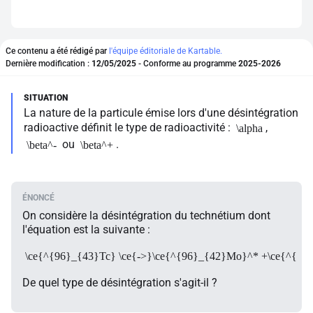
Ce contenu a été rédigé par
l'équipe éditoriale de Kartable.
Dernière modification :
12/05/2025
- Conforme au programme
2025-2026
La nature de la particule émise lors d'une désintégration
radioactive définit le type de radioactivité :
,
\alpha
ou
.
\beta^-
\beta^+
On considère la désintégration du technétium dont
l'équation est la suivante :
\ce{^{96}_{43}Tc} \ce{->}\ce{^{96}_{42}Mo}^* +\ce{^{0}
De quel type de désintégration s'agit-il ?