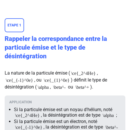
ETAPE 1
Rappeler la correspondance entre la
particule émise et le type de
désintégration
La nature de la particule émise (
,
\ce{_2^4He}
, ou
) définit le type de
\ce{_{-1}^0e}
\ce{_{1}^0e}
désintégration (
,
ou
).
\alpha
\beta^-
\beta^+
Si la particule émise est un noyau d'hélium, noté
, la désintégration est de type
;
\ce{_2^4He}
\alpha
Si la particule émise est un électron, noté
, la désintégration est de type
\ce{_{-1}^0e}
\beta^-