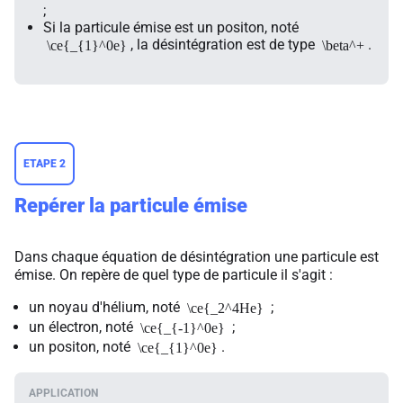
;
Si la particule émise est un positon, noté
, la désintégration est de type
.
\ce{_{1}^0e}
\beta^+
ETAPE 2
Repérer la particule émise
Dans chaque équation de désintégration une particule est
émise. On repère de quel type de particule il s'agit :
un noyau d'hélium, noté
;
\ce{_2^4He}
un électron, noté
;
\ce{_{-1}^0e}
un positon, noté
.
\ce{_{1}^0e}