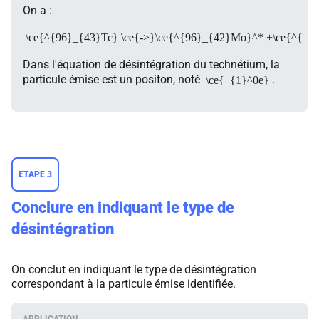
On a :
\ce{^{96}_{43}Tc} \ce{->}\ce{^{96}_{42}Mo}^* +\ce{^{0}
Dans l'équation de désintégration du technétium, la
particule émise est un positon, noté
.
\ce{_{1}^0e}
ETAPE 3
Conclure en indiquant le type de
désintégration
On conclut en indiquant le type de désintégration
correspondant à la particule émise identifiée.