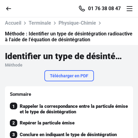
01 76 38 08 47
Accueil
Terminale
Physique-Chimie
Méthode :
Identifier un type de désintégration radioactive
à l'aide de l'équation de désintégration
Accueil
Identifier un type de désintégration radioactive à l'aide de l'équation de désintégration
Méthode
Parcourir
Télécharger en PDF
Recherche
Sommaire
Se connecter
Rappeler la correspondance entre la particule émise
1
et le type de désintégration
S'inscrire gratuitement
Repérer la particule émise
2
Pour profiter de 10 contenus offerts.
Conclure en indiquant le type de désintégration
3