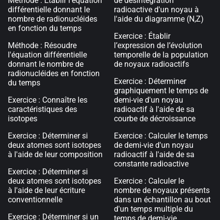
Méthode : Établir l'équation
de désintégration
différentielle donnant le
radioactive d'un noyau à
nombre de radionucléides
l'aide du diagramme (N,Z)
en fonction du temps
Exercice : Établir
Méthode : Résoudre
l’expression de l’évolution
l'équation différentielle
temporelle de la population
donnant le nombre de
de noyaux radioactifs
radionucléides en fonction
Exercice : Déterminer
du temps
graphiquement le temps de
Exercice : Connaître les
demi-vie d'un noyau
caractéristiques des
radioactif à l'aide de sa
isotopes
courbe de décroissance
Exercice : Déterminer si
Exercice : Calculer le temps
deux atomes sont isotopes
de demi-vie d'un noyau
à l'aide de leur composition
radioactif à l'aide de sa
constante radioactive
Exercice : Déterminer si
deux atomes sont isotopes
Exercice : Calculer le
à l'aide de leur écriture
nombre de noyaux présents
conventionnelle
dans un échantillon au bout
d'un temps multiple du
Exercice : Déterminer si un
temps de demi-vie