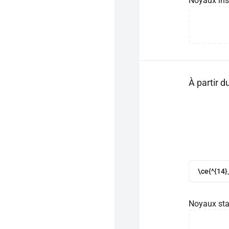
Noyaux ins
À partir 
\ce{^{14}
Noyaux sta