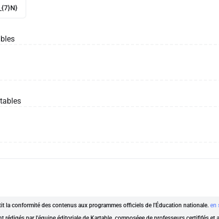
_{7}N}
bles
tables
ntit la conformité des contenus aux programmes officiels de l'Éducation nationale.
en 
nt rédigés par l'équipe éditoriale de Kartable, composéee de professeurs certififés et