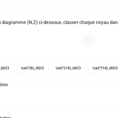
du diagramme (N,Z) ci-dessous, classer chaque noyau dans 
_{6}C}
\ce{^{6}_{6}C}
\ce{^{10}_{6}C}
\ce{^{14}_{6}C}
bles