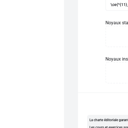
\ce{^{11}
Noyaux sta
Noyaux ins
La charte éditoriale gara
Les cours et exercices so