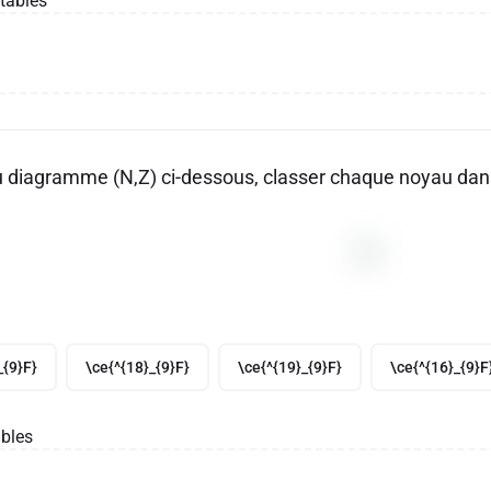
tables
du diagramme (N,Z) ci-dessous, classer chaque noyau dans 
_{9}F}
\ce{^{18}_{9}F}
\ce{^{19}_{9}F}
\ce{^{16}_{9}F
bles