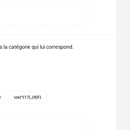
la catégorie qui lui correspond.
}
\ce{^{17}_{9}F}