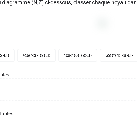
du diagramme (N,Z) ci-dessous, classer chaque noyau dans 
3}Li}
\ce{^{3}_{3}Li}
\ce{^{6}_{3}Li}
\ce{^{4}_{3}Li}
bles
tables