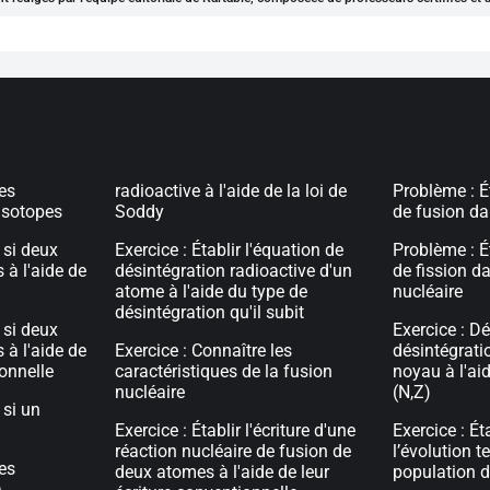
les
radioactive à l'aide de la loi de
Problème : É
 isotopes
Soddy
de fusion dan
 si deux
Exercice : Établir l'équation de
Problème : É
 à l'aide de
désintégration radioactive d'un
de fission d
atome à l'aide du type de
nucléaire
désintégration qu'il subit
 si deux
Exercice : Dé
 à l'aide de
Exercice : Connaître les
désintégrati
ionnelle
caractéristiques de la fusion
noyau à l'a
nucléaire
(N,Z)
 si un
Exercice : Établir l'écriture d'une
Exercice : Ét
réaction nucléaire de fusion de
l’évolution t
les
deux atomes à l'aide de leur
population d
a