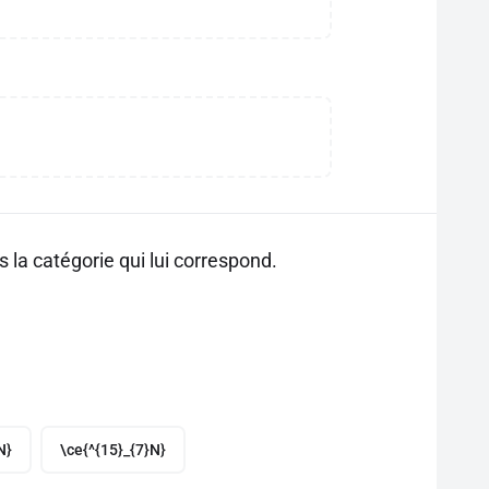
la catégorie qui lui correspond.
N}
\ce{^{15}_{7}N}