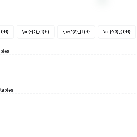
{1}H}
\ce{^{2}_{1}H}
\ce{^{5}_{1}H}
\ce{^{3}_{1}H}
bles
tables