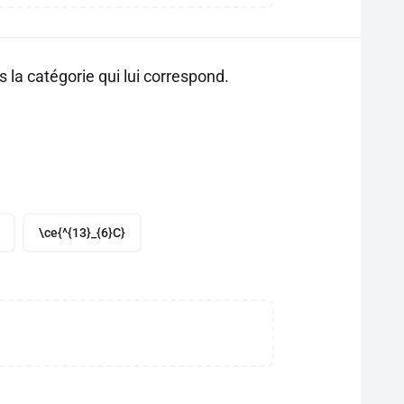
la catégorie qui lui correspond.
\ce{^{13}_{6}C}