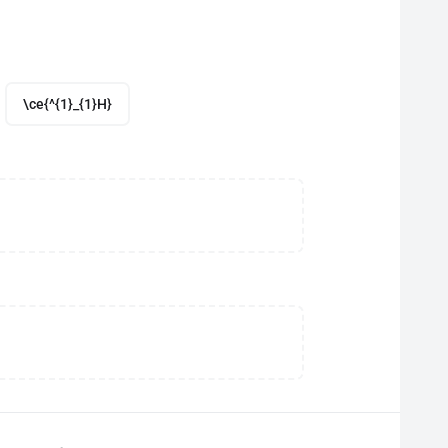
\ce{^{1}_{1}H}