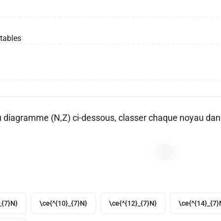
tables
du diagramme (N,Z) ci-dessous, classer chaque noyau dans 
_{7}N}
\ce{^{10}_{7}N}
\ce{^{12}_{7}N}
\ce{^{14}_{7}