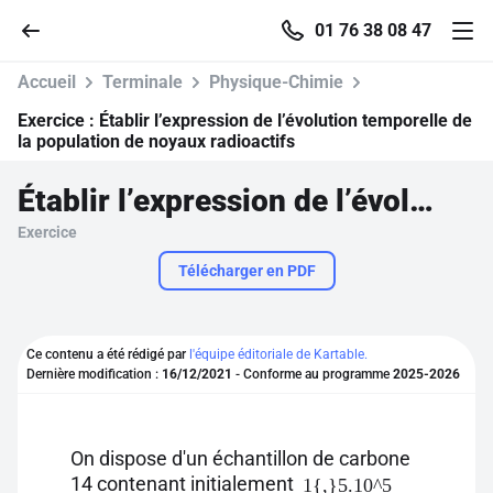
01 76 38 08 47
Accueil
Terminale
Physique-Chimie
Exercice :
Établir l’expression de l’évolution temporelle de
la population de noyaux radioactifs
Accueil
Établir l’expression de l’évolution temporelle de la population de noyaux radioactifs
Exercice
Parcourir
Télécharger en PDF
Recherche
Ce contenu a été rédigé par
l'équipe éditoriale de Kartable.
Se connecter
Dernière modification :
16/12/2021
- Conforme au programme
2025-2026
S'inscrire gratuitement
On dispose d'un échantillon de carbone
Pour profiter de 10 contenus offerts.
14 contenant initialement
1{,}5.10^5