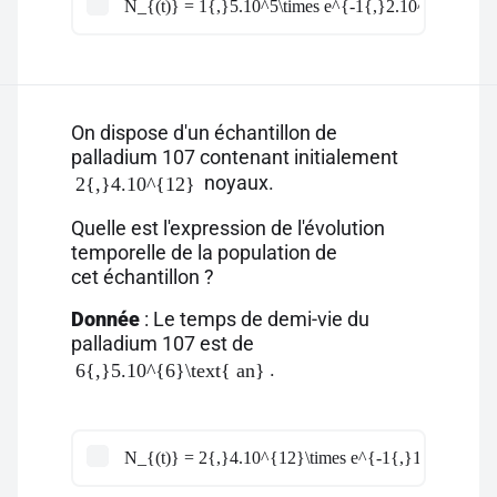
N_{(t)} = 1{,}5.10^5\times e^{-1{,}2.10^{-4}\times
On dispose d'un échantillon de
palladium 107 contenant initialement
noyaux.
2{,}4.10^{12}
Quelle est l'expression de l'évolution
temporelle de la population de
cet échantillon ?
Donnée
: Le temps de demi-vie du
palladium 107 est de
.
6{,}5.10^{6}\text{ an}
N_{(t)} = 2{,}4.10^{12}\times e^{-1{,}1.10^{-7}\t