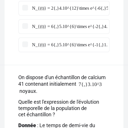
N_{(t)} = 2{,}4.10^{12}\times e^{-6{,}5.10^{6}\ti
N_{(t)} = 6{,}5.10^{6}\times e^{-2{,}4.10^{12}\ti
N_{(t)} = 6{,}5.10^{6}\times e^{-1{,}1.10^{-7}\ti
On dispose d'un échantillon de calcium
41 contenant initialement
7{,}3.10^3
noyaux.
Quelle est l'expression de l'évolution
temporelle de la population de
cet échantillon ?
Donnée
: Le temps de demi-vie du