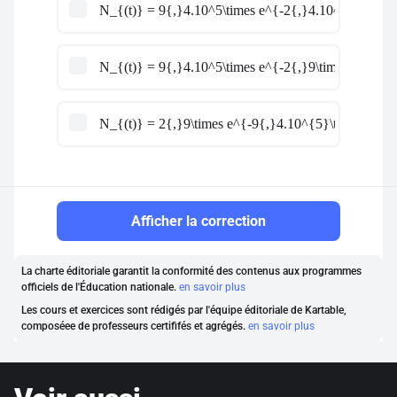
N_{(t)} = 9{,}4.10^5\times e^{-2{,}4.10^{-1}\times
N_{(t)} = 9{,}4.10^5\times e^{-2{,}9\times t}
N_{(t)} = 2{,}9\times e^{-9{,}4.10^{5}\times t}
Afficher la correction
La charte éditoriale garantit la conformité des contenus aux programmes
officiels de l'Éducation nationale.
en savoir plus
Les cours et exercices sont rédigés par l'équipe éditoriale de Kartable,
composéee de professeurs certififés et agrégés.
en savoir plus