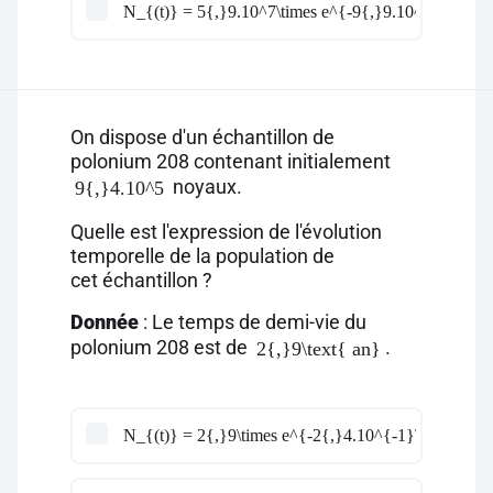
N_{(t)} = 5{,}9.10^7\times e^{-9{,}9.10^{-10}\time
On dispose d'un échantillon de
polonium 208 contenant initialement
noyaux.
9{,}4.10^5
Quelle est l'expression de l'évolution
temporelle de la population de
cet échantillon ?
Donnée
: Le temps de demi-vie du
polonium 208 est de
.
2{,}9\text{ an}
N_{(t)} = 2{,}9\times e^{-2{,}4.10^{-1}\times t}