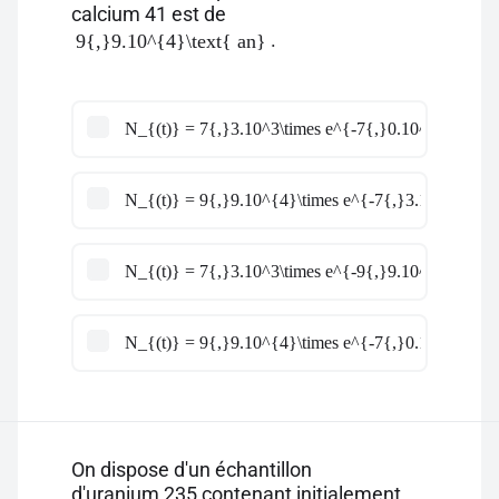
calcium 41 est de
.
9{,}9.10^{4}\text{ an}
N_{(t)} = 7{,}3.10^3\times e^{-7{,}0.10^{-6}\times
N_{(t)} = 9{,}9.10^{4}\times e^{-7{,}3.10^{3}\tim
N_{(t)} = 7{,}3.10^3\times e^{-9{,}9.10^{4}\times 
N_{(t)} = 9{,}9.10^{4}\times e^{-7{,}0.10^{-6}\ti
On dispose d'un échantillon
d'uranium 235 contenant initialement