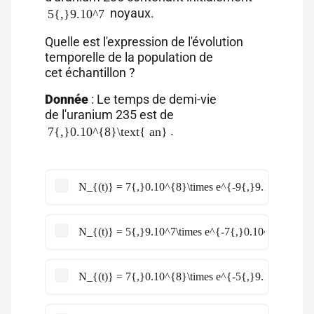
noyaux.
5{,}9.10^7
Quelle est l'expression de l'évolution
temporelle de la population de
cet échantillon ?
Donnée
: Le temps de demi-vie
de l'uranium 235 est de
.
7{,}0.10^{8}\text{ an}
N_{(t)} = 7{,}0.10^{8}\times e^{-9{,}9.10^{-10}\t
N_{(t)} = 5{,}9.10^7\times e^{-7{,}0.10^{8}\times 
N_{(t)} = 7{,}0.10^{8}\times e^{-5{,}9.10^{7}\tim