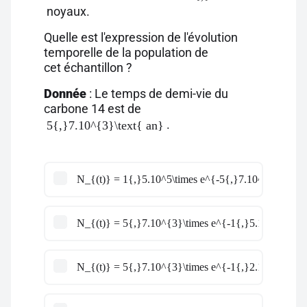
noyaux.
Quelle est l'expression de l'évolution
temporelle de la population de
cet échantillon ?
Donnée
: Le temps de demi-vie du
carbone 14 est de
.
5{,}7.10^{3}\text{ an}
N_{(t)} = 1{,}5.10^5\times e^{-5{,}7.10^{3}\times 
N_{(t)} = 5{,}7.10^{3}\times e^{-1{,}5.10^{5}\tim
N_{(t)} = 5{,}7.10^{3}\times e^{-1{,}2.10^{-4}\ti