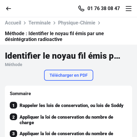
01 76 38 08 47
Accueil
Terminale
Physique-Chimie
Méthode :
Identifier le noyau fil émis par une
désintégration radioactive
Accueil
Identifier le noyau fil émis par une désintégration radioactive
Méthode
Parcourir
Télécharger en PDF
Recherche
Sommaire
Se connecter
Rappeler les lois de conservation, ou lois de Soddy
1
Appliquer la loi de conservation du nombre de
2
S'inscrire gratuitement
charge
Pour profiter de 10 contenus offerts.
Appliquer la loi de conservation du nombre de
3