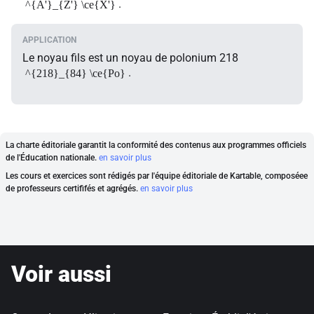
.
^{A'}_{Z'} \ce{X'}
Le noyau fils est un noyau de polonium 218
.
^{218}_{84} \ce{Po}
La charte éditoriale garantit la conformité des contenus aux programmes officiels
de l'Éducation nationale.
en savoir plus
Les cours et exercices sont rédigés par l'équipe éditoriale de Kartable, composéee
de professeurs certififés et agrégés.
en savoir plus
Voir aussi