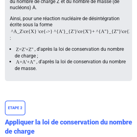
du nombre de charge Z et du nombre de masse (de
nucléons) A.
Ainsi, pour une réaction nucléaire de désintégration
écrite sous la forme
^A_Z\ce{X} \ce{->} ^{A'}_{Z'}\ce{X'}+ ^{A''}_{Z''}\ce{X''}
:
, d'après la loi de conservation du nombre
Z=Z'+Z''
de charge ;
, d'après la loi de conservation du nombre
A=A'+A''
de masse.
ETAPE 2
Appliquer la loi de conservation du nombre
de charge